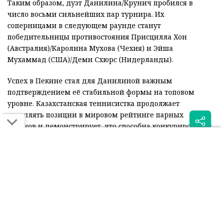
Таким образом, дуэт Данилина/Крунич пробился в
число восьми сильнейших пар турнира. Их
соперницами в следующем раунде станут
победительницы противостояния Присцилла Хон
(Австралия)/Каролина Мухова (Чехия) и Эйша
Мухаммад (США)/Деми Схюрс (Нидерланды).
Успех в Пекине стал для Данилиной важным
подтверждением её стабильной формы на топовом
уровне. Казахстанская теннисистка продолжает
укреплять позиции в мировом рейтинге парных
игроков и демонстрирует, что способна конкурировать с
лидерами тура.
Читайте также: