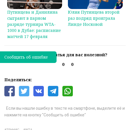
Путинцева и Данилина
Юлия Путинцева второй
сыграют в парном
раз подряд проиграла
разряде турнира WTA-
Линде Носковой
1000 в Дубае: расписание
матчей 17 февраля
Была ли эта статья для вас полезной?
Сообщить об ошибке
0
0
Поделиться:
Если вы нашли ошибку в тексте на смартфоне, выделите её и
нажмите на кнопку "Сообщить об ошибке"
ТЕННИС
WTA