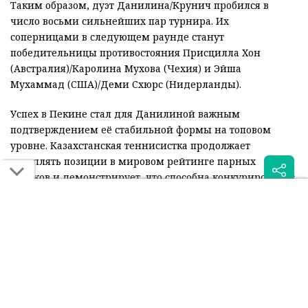
Таким образом, дуэт Данилина/Крунич пробился в
число восьми сильнейших пар турнира. Их
соперницами в следующем раунде станут
победительницы противостояния Присцилла Хон
(Австралия)/Каролина Мухова (Чехия) и Эйша
Мухаммад (США)/Деми Схюрс (Нидерланды).
Успех в Пекине стал для Данилиной важным
подтверждением её стабильной формы на топовом
уровне. Казахстанская теннисистка продолжает
укреплять позиции в мировом рейтинге парных
игроков и демонстрирует, что способна конкурировать с
лидерами тура.
Читайте также: