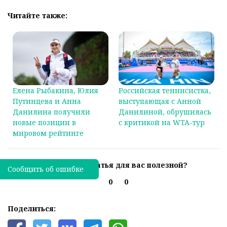
Читайте также:
Елена Рыбакина, Юлия
Российская теннисистка,
Путинцева и Анна
выступающая с Анной
Данилина получили
Данилиной, обрушилась
новые позиции в
с критикой на WTA-тур
мировом рейтинге
Была ли эта статья для вас полезной?
Сообщить об ошибке
0
0
Поделиться: