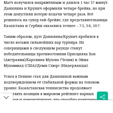
Матч получился напряжённым и длился 1 час 37 минут.
Данилина и Крунич оформили четыре брейка, но при
этом допустили потерю подачи четыре раза. Всё
решилось на супер тай-брейке, где представительницы
Казахстана и Сербии оказались точнее – 7:5, 3:6, 10:7.
Таким образом, дуэт Данилина/Крунич пробился в
число восьми сильнейших пар турнира. Их
соперницами в следующем раунде станут
победительницы противостояния Присцилла Хон
(Австралия)/Каролина Мухова (Чехия) и Эйша
Мухаммад (США)/Деми Схюрс (Нидерланды).
Успех в Пекине стал для Данилиной важным
подтверждением её стабильной формы на топовом
уровне. Казахстанская теннисистка продолжает
укреплять позиции в мировом рейтинге парных
игроков и демонстрирует, что способна конкурировать с
лидерами тура.