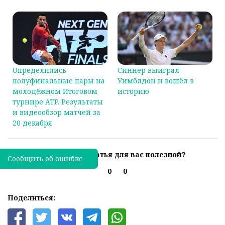
Определились
Синнер выиграл
полуфинальные пары на
Уимблдон и вошёл в
молодёжном Итоговом
историю
турнире ATP. Результаты
и видеообзор матчей за
20 декабря
Была ли эта статья для вас полезной?
Сообщить об ошибке
0
0
Поделиться: