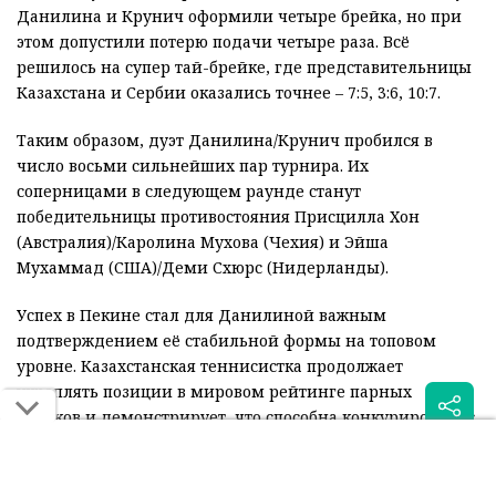
Данилина и Крунич оформили четыре брейка, но при
этом допустили потерю подачи четыре раза. Всё
решилось на супер тай-брейке, где представительницы
Казахстана и Сербии оказались точнее – 7:5, 3:6, 10:7.
Таким образом, дуэт Данилина/Крунич пробился в
число восьми сильнейших пар турнира. Их
соперницами в следующем раунде станут
победительницы противостояния Присцилла Хон
(Австралия)/Каролина Мухова (Чехия) и Эйша
Мухаммад (США)/Деми Схюрс (Нидерланды).
Успех в Пекине стал для Данилиной важным
подтверждением её стабильной формы на топовом
уровне. Казахстанская теннисистка продолжает
укреплять позиции в мировом рейтинге парных
игроков и демонстрирует, что способна конкурировать с
лидерами тура.