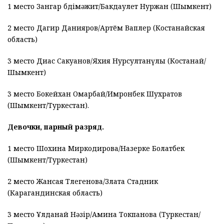
1 место Зангар Әбдімәжит/Бакдаулет Нуржан (Шымкент)
2 место Дагир Данияров/Артём Ваплер (Костанайская
область)
3 место Диас Сакуанов/Яхия Нурсултанүлы (Костанай/
Шымкент)
3 место Бокейхан Омарбай/Имронбек Шухратов
(Шымкент/Туркестан).
Девочки, парный разряд.
1 место Шохина Миркодирова/Назерке Болатбек
(Шымкент/Туркестан)
2 место Жансая Тлегенова/Злата Стадник
(Карагандинская область)
3 место Ұлданай Нәзір/Амина Токпанова (Туркестан/