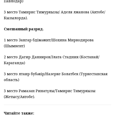
Павлодар)
3 место Тамирис Тимуркызы/ Аделя Әлжанова (Актобе/
Кызылорда).
Смешанный разряд.
1 место Зангар Әбдімәжит/Шохина Миркодирова
(Шымкент)
2 место Дагир Данияров/Злата Стадник (Костанай/
Караганда)
3 место Әлтаир Әбубәкір/Назерке Болатбек (Туркестанская
область)
3 место Рамазан Ринатүлы/Тамирис Тимуркызы
(Жетысу/Актобе).
Читайте также: