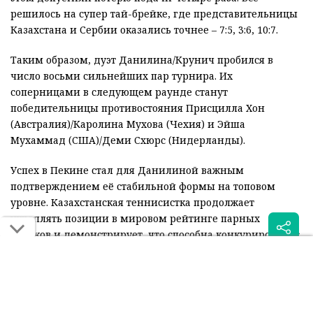
решилось на супер тай-брейке, где представительницы
Казахстана и Сербии оказались точнее – 7:5, 3:6, 10:7.
Таким образом, дуэт Данилина/Крунич пробился в
число восьми сильнейших пар турнира. Их
соперницами в следующем раунде станут
победительницы противостояния Присцилла Хон
(Австралия)/Каролина Мухова (Чехия) и Эйша
Мухаммад (США)/Деми Схюрс (Нидерланды).
Успех в Пекине стал для Данилиной важным
подтверждением её стабильной формы на топовом
уровне. Казахстанская теннисистка продолжает
укреплять позиции в мировом рейтинге парных
игроков и демонстрирует, что способна конкурировать с
лидерами тура.
Читайте также: