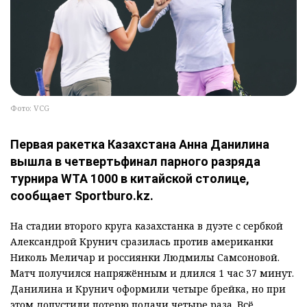
Фото: VCG
Первая ракетка Казахстана Анна Данилина
вышла в четвертьфинал парного разряда
турнира WTA 1000 в китайской столице,
сообщает Sportburo.kz.
На стадии второго круга казахстанка в дуэте с сербкой
Александрой Крунич сразилась против американки
Николь Меличар и россиянки Людмилы Самсоновой.
Матч получился напряжённым и длился 1 час 37 минут.
Данилина и Крунич оформили четыре брейка, но при
этом допустили потерю подачи четыре раза. Всё