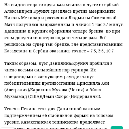
На стадии второго круга казахстанка в дуэте с сербкой
Александрой Крунич сразилась против американки
Николь Меличар и россиянки Людмилы Самсоновой.
Матч получился напряжённым и длился 1 час 37 минут.
Данилина и Крунич оформили четыре брейка, но при
этом допустили потерю подачи четыре раза. Всё
решилось на супер тай-брейке, где представительницы
Казахстана и Сербии оказались точнее – 7:5, 3:6, 10:7.
Таким образом, дуэт Данилина/Крунич пробился в
число восьми сильнейших пар турнира. Их
соперницами в следующем раунде станут
победительницы противостояния Присцилла Хон
(Австралия)/Каролина Мухова (Чехия) и Эйша
Мухаммад (США)/Деми Схюрс (Нидерланды).
Успех в Пекине стал для Данилиной важным
подтверждением её стабильной формы на топовом
уровне. Казахстанская теннисистка продолжает
укреплять позиции в мировом рейтинге парных