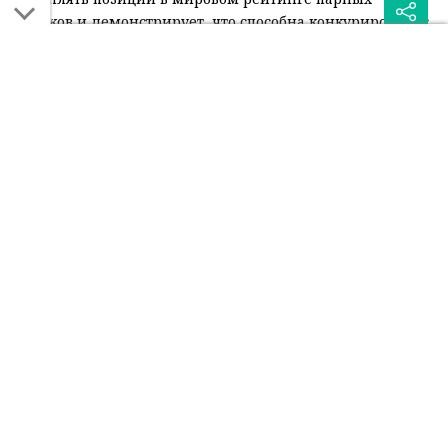
игроков и демонстрирует, что способна конкурировать с
лидерами тура.
Читайте также:
Казахстанец начал с
Вторая ракетка
победы на
Казахстана наконец
"Челленджере" в США
прервала серию неудач
Была ли эта статья для вас полезной?
Сообщить об ошибке
0
0
Поделиться: