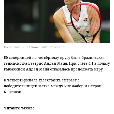
Елена Рыбакина / Фото с сайта yonex.com
Её соперницей по четвёртому кругу была бразильская
теннисистка Беатрис Аддад Майя. При счёте 4:1 в пользу
Рыбакиной Аддад Майя отказалась продолжать игру.
В четвертьфинале казахстанка сыграет с
победительницей матча между Унс Жабер и Петрой
Квитовой.
Читайте также: