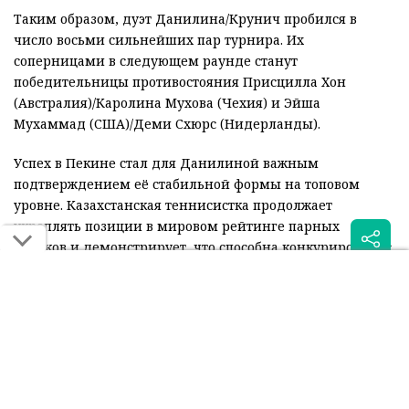
Таким образом, дуэт Данилина/Крунич пробился в
число восьми сильнейших пар турнира. Их
соперницами в следующем раунде станут
победительницы противостояния Присцилла Хон
(Австралия)/Каролина Мухова (Чехия) и Эйша
Мухаммад (США)/Деми Схюрс (Нидерланды).
Успех в Пекине стал для Данилиной важным
подтверждением её стабильной формы на топовом
уровне. Казахстанская теннисистка продолжает
укреплять позиции в мировом рейтинге парных
игроков и демонстрирует, что способна конкурировать с
лидерами тура.
Читайте также: