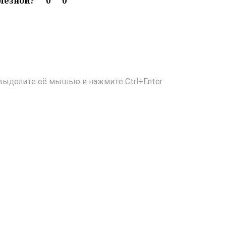
олезной?
0
0
выделите её мышью и нажмите Ctrl+Enter