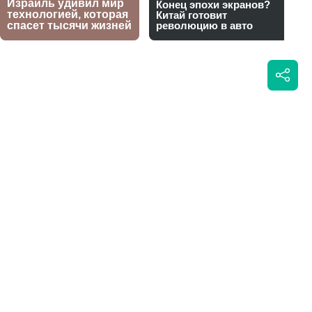
нал
Написать автору