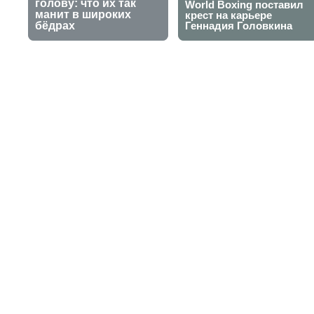
Анна Данилина
престижного т
30 сентября 2025, 15:48
Бекарыс Алимхан