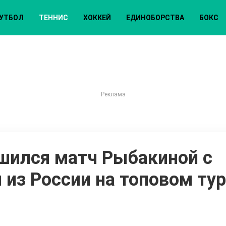
УТБОЛ
ТЕННИС
ХОККЕЙ
ЕДИНОБОРСТВА
БОКС
шился матч Рыбакиной с
из России на топовом ту