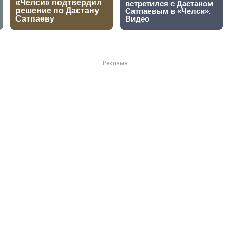
 пробилась в четвертьфи
урнира в Пекине