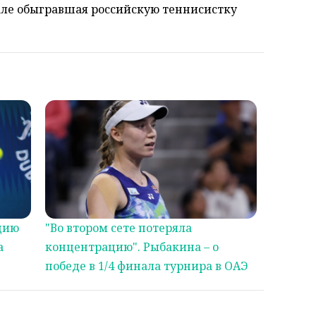
ле обыгравшая российскую теннисистку
цию
"Во втором сете потеряла
а
концентрацию". Рыбакина – о
победе в 1/4 финала турнира в ОАЭ