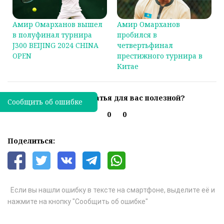
Амир Омарханов вышел
Амир Омарханов
в полуфинал турнира
пробился в
J300 BEIJING 2024 CHINA
четвертьфинал
OPEN
престижного турнира в
Китае
Была ли эта статья для вас полезной?
Сообщить об ошибке
0
0
Поделиться:
Если вы нашли ошибку в тексте на смартфоне, выделите её и
нажмите на кнопку "Сообщить об ошибке"