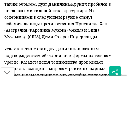
Таким образом, дуэт Данилина/Крунич пробился в
число восьми сильнейших пар турнира. Их
соперницами в следующем раунде станут
победительницы противостояния Присцилла Хон
(Австралия)/Каролина Мухова (Чехия) и Эйша
Мухаммад (США)/Деми Схюрс (Нидерланды).
Успех в Пекине стал для Данилиной важным
подтверждением её стабильной формы на топовом
уровне. Казахстанская теннисистка продолжает
укреплять позиции в мировом рейтинге парных
игроков и демонстрирует, что способна конкурировать с
лидерами тура.
Читайте также: