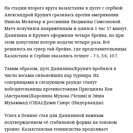
На стадии второго круга казахстанка в дуэте с сербкой
Александрой Крунич сразилась против американки
Николь Меличар и россиянки Людмилы Самсоновой.
Матч получился напряжённым и длился 1 час 37 минут.
Данилина и Крунич оформили четыре брейка, но при
этом допустили потерю подачи четыре раза. Всё
решилось на супер тай-брейке, где представительницы
Казахстана и Сербии оказались точнее – 7:5, 3:6, 10:7.
Таким образом, дуэт Данилина/Крунич пробился в
число восьми сильнейших пар турнира. Их
соперницами в следующем раунде станут
победительницы противостояния Присцилла Хон
(Австралия)/Каролина Мухова (Чехия) и Эйша
Мухаммад (США)/Деми Схюрс (Нидерланды).
Успех в Пекине стал для Данилиной важным
подтверждением её стабильной формы на топовом
уровне. Казахстанская теннисистка продолжает