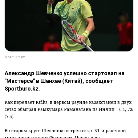
Фото: Ktf.kz
Александр Шевченко успешно стартовал на
"Мастерсе" в Шанхае (Китай), сообщает
Sportburo.kz.
Как передает Ktf.kz, в первом раунде казахстанец в двух
сетах обыграл Рамкумара Раманатана из Индии – 6:1, 7:6
(7:3).
Во втором круге Шевченко встретится с 31-й ракеткой
мира аргентинцем Франсиско Черундоло.