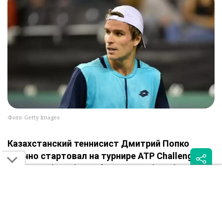
Фото: Getty Images
Казахстанский теннисист Дмитрий Попко
удачно стартовал на турнире ATP Challenger в
Тибуроне (США), сообщает Sportburo.kz.
В первом круге 214-я ракетка мира обыграл итальянца
Федерико Бондиоло (№389 ATP) в трёх сетах – 6:2, 5:7, 6:2.