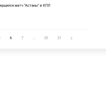
вершился матч "Астаны" в КПЛ
5
6
7
...
20
21