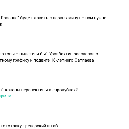
 "Лозанна" будет давить с первых минут – нам нужно
к
 готовы – вылетели бы": Уразбахтин рассказал о
тному графику и подвиге 16-летнего Сатпаева
на": каковы перспективы в еврокубках?
Превью
 в отставку тренерский штаб