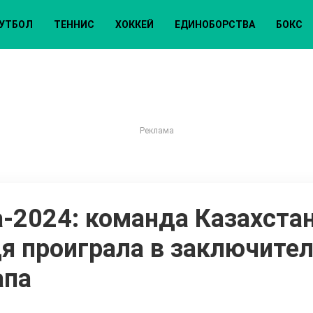
УТБОЛ
ТЕННИС
ХОККЕЙ
ЕДИНОБОРСТВА
БОКС
-2024: команда Казахстан
дя проиграла в заключите
апа