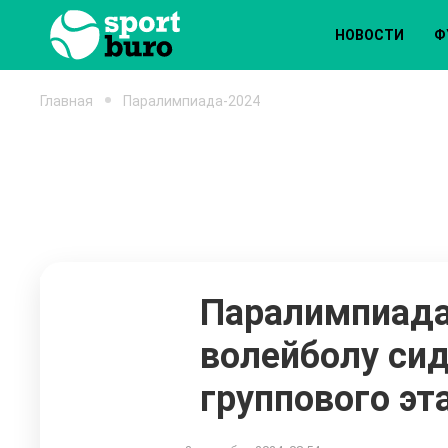
НОВОСТИ
Ф
Главная
Паралимпиада-2024
Паралимпиада
волейболу си
группового эт