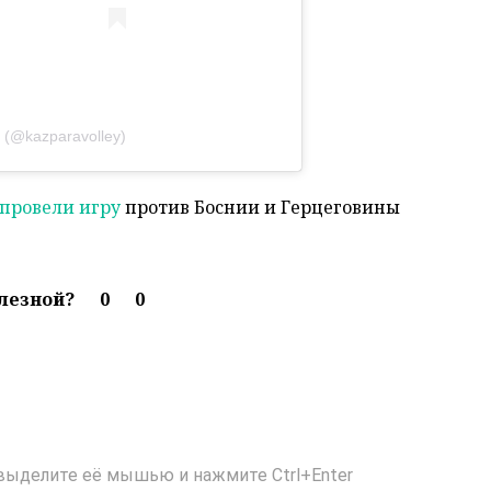
 (@kazparavolley)
провели игру
против Боснии и Герцеговины
олезной?
0
0
выделите её мышью и нажмите Ctrl+Enter