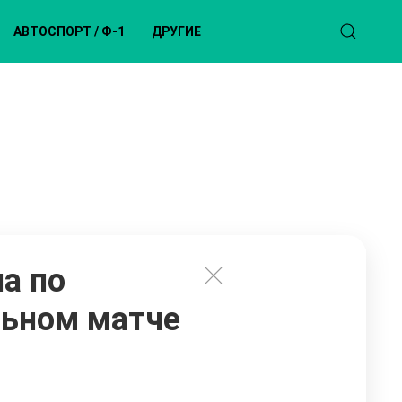
АВТОСПОРТ / Ф-1
ДРУГИЕ
а по
льном матче