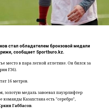
ков стал обладателем бронзовой медали
риже, сообщает Sportburo.kz.
е место в пара легкой атлетике. Он бился за
рия F36).
тат 16 метров.
ря, золотую медаль завоевал пауэрлифтер
ве команды Казахстана есть "серебро",
Еркин Габбасов
.