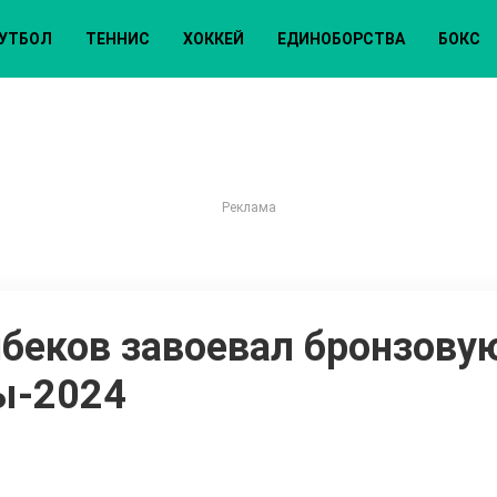
УТБОЛ
ТЕННИС
ХОККЕЙ
ЕДИНОБОРСТВА
БОКС
беков завоевал бронзову
ы-2024