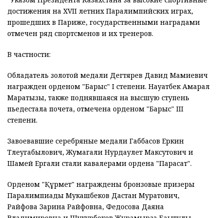
достижения на XVII летних Паралимпийских играх,
прошедших в Париже, государственными наградами
отмечен ряд спортсменов и их тренеров.
В частности:
Обладатель золотой медали Дегтярев Давид Мамиевич
награжден орденом "Барыс" I степени. Науатбек Ақмарал
Маратқызы, также поднявшаяся на высшую ступень
пьедестала почета, отмечена орденом "Барыс" III
степени.
Завоевавшие серебряные медали Габбасов Еркин
Тлеугабылович, Жумагали Нурдаулет Максутович и
Шамей Ергали стали кавалерами ордена "Парасат".
Орденом "Құрмет" награждены бронзовые призеры
Паралимпиады Мукашбеков Дастан Муратович,
Райфова Зарина Райфовна, Федосова Даяна
Владимировна и Шукурбеков Жұрқамырза Бақытұлы.