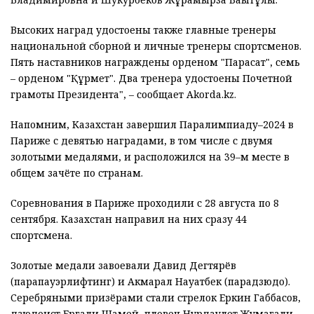
Высоких наград удостоены также главные тренеры
национальной сборной и личные тренеры спортсменов.
Пять наставников награждены орденом "Парасат", семь
– орденом "Құрмет". Два тренера удостоены Почетной
грамоты Президента", – сообщает Akorda.kz.
Напомним, Казахстан завершил Паралимпиаду–2024 в
Париже с девятью наградами, в том числе с двумя
золотыми медалями, и расположился на 39–м месте в
общем зачёте по странам.
Соревнования в Париже проходили с 28 августа по 8
сентября. Казахстан направил на них сразу 44
спортсмена.
Золотые медали завоевали Давид Дегтярёв
(парапауэрлифтинг) и Акмарал Науатбек (парадзюдо).
Серебряными призёрами стали стрелок Еркин Габбасов,
дзюдоист Ергали Шамей, пловец Нурдаулет Жумагали,