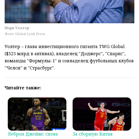
Марк Уолтер
Фото: Global Look Press
Уолтер – глава инвестиционного гиганта TWG Global
($325 млрд в активах), владелец "Доджерс", "Спаркс",
команды "Формулы-1" и совладелец футбольных клубов
"Челси" и "Страсбург".
Читайте также:
Леброн Джеймс снова
За сборную Китая