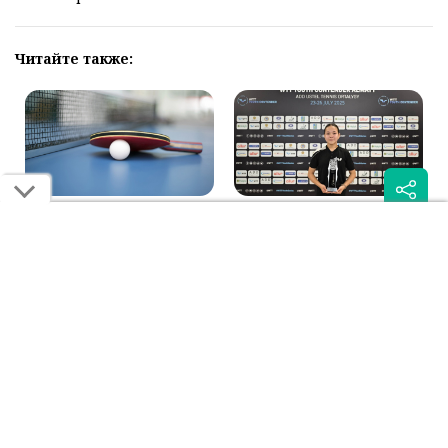
Читайте также:
Настольный теннис:
Настольный теннис:
судья из Казахстана
казахстанцы завоевали
будет обслуживать матчи
три медали на
Азиатских игр-2026
международном турнире
в Алматы
Была ли эта статья для вас полезной?
Сообщить об ошибке
0
0
Поделиться: