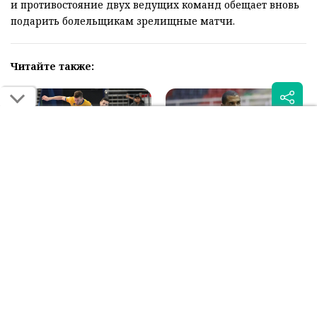
и противостояние двух ведущих команд обещает вновь
подарить болельщикам зрелищные матчи.
Читайте также:
Казахстан и Италия
Футзал: стало известно
разыграют путёвку на
имя нового главного
Евро-2026 по футзалу
тренера АФК "Кайрат"
Была ли эта статья для вас полезной?
Сообщить об ошибке
0
0
Поделиться: