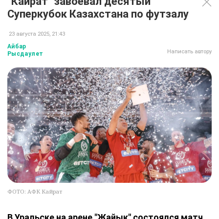
"Кайрат" завоевал десятый
Суперкубок Казахстана по футзалу
23 августа 2025, 21:43
Айбар
Написать автору
Рысдаулет
ФОТО: АФК Кайрат
В Уральске на арене "Жайык" состоялся матч