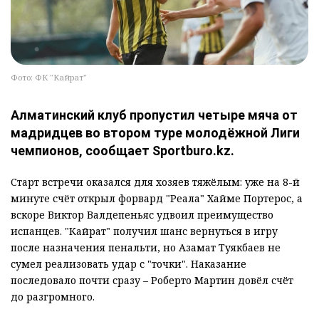
Фото: ФК "Кайрат"
Алматинский клуб пропустил четыре мяча от
мадридцев во втором туре молодёжной Лиги
чемпионов, сообщает Sportburo.kz.
Старт встречи оказался для хозяев тяжёлым: уже на 8-й
минуте счёт открыл форвард "Реала" Хайме Портерос, а
вскоре Виктор Валдепеньяс удвоил преимущество
испанцев. "Кайрат" получил шанс вернуться в игру
после назначения пенальти, но Азамат Туякбаев не
сумел реализовать удар с "точки". Наказание
последовало почти сразу – Роберто Мартин довёл счёт
до разгромного.