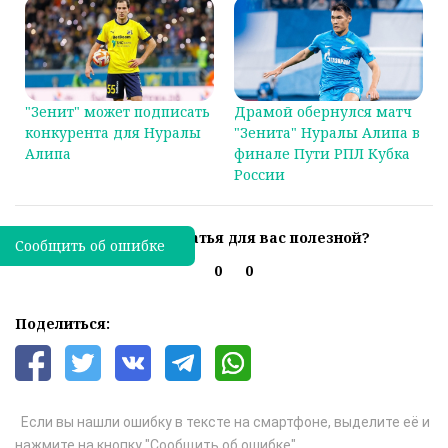
"Зенит" может подписать
Драмой обернулся матч
конкурента для Нуралы
"Зенита" Нуралы Алипа в
Алипа
финале Пути РПЛ Кубка
России
Была ли эта статья для вас полезной?
Сообщить об ошибке
0
0
Поделиться:
Если вы нашли ошибку в тексте на смартфоне, выделите её и
нажмите на кнопку "Сообщить об ошибке"