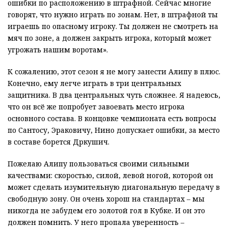
ошибки по расположению в штрафной. Сейчас многие
говорят, что нужно играть по зонам. Нет, в штрафной ты
играешь по опасному игроку. Ты должен не смотреть на
мяч по зоне, а должен закрыть игрока, который может
угрожать нашим воротам».
К сожалению, этот сезон я не могу занести Алипу в плюс.
Конечно, ему легче играть в три центральных
защитника. В два центральных чуть сложнее. Я надеюсь,
что он всё же попробует завоевать место игрока
основного состава. В концовке чемпионата есть вопросы
по Сантосу, Эраковичу, Нино допускает ошибки, за место
в составе борется Дркушич.
Пожелаю Алипу пользоваться своими сильными
качествами: скоростью, силой, левой ногой, которой он
может сделать изумительную диагональную передачу в
свободную зону. Он очень хорош на стандартах – мы
никогда не забудем его золотой гол в Кубке. И он это
должен помнить. У него пропала уверенность –