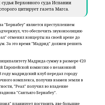
й судья Верховного суда Испании
которого цитирует газета Marca.
на "Бернабеу" является преступлением
одчеркнул, что обеспечить звукоизоляцию
еал" отменил концерты на своей арене до
шум. За это время "Мадрид" должен решить
униципалитету Мадрида сумму в размере €20
ей Европейской комиссии о незаконной
8 году мадридский клуб передал городу
очного комплекса, получив взамен земли в
ности, "Реал" получил во владение
адиона "Сантьяго Бернабеу".
адрид" планирует построить две большие