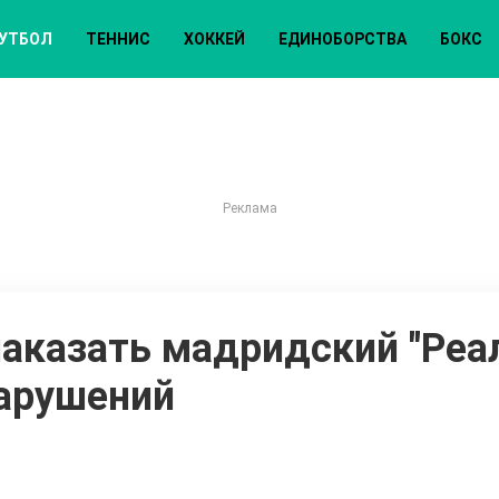
УТБОЛ
ТЕННИС
ХОККЕЙ
ЕДИНОБОРСТВА
БОКС
казать мадридский "Реал
арушений