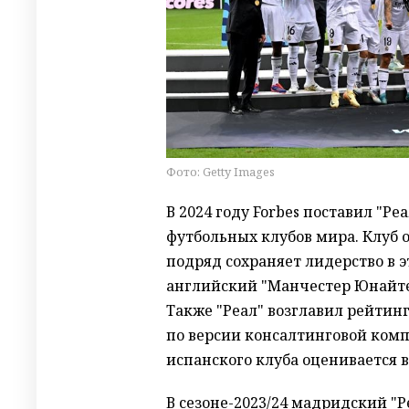
Фото: Getty Images
В 2024 году Forbes поставил "Ре
футбольных клубов мира. Клуб о
подряд сохраняет лидерство в э
английский "Манчестер Юнайтед"
Также "Реал" возглавил рейтин
по версии консалтинговой комп
испанского клуба оценивается в
В сезоне-2023/24 мадридский "