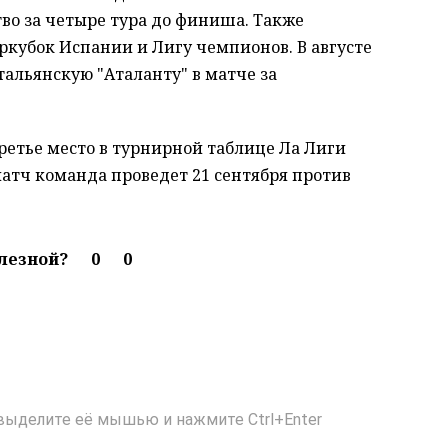
во за четыре тура до финиша. Также
кубок Испании и Лигу чемпионов. В августе
тальянскую "Аталанту" в матче за
третье место в турнирной таблице Ла Лиги
атч команда проведет 21 сентября против
олезной?
0
0
выделите её мышью и нажмите Ctrl+Enter