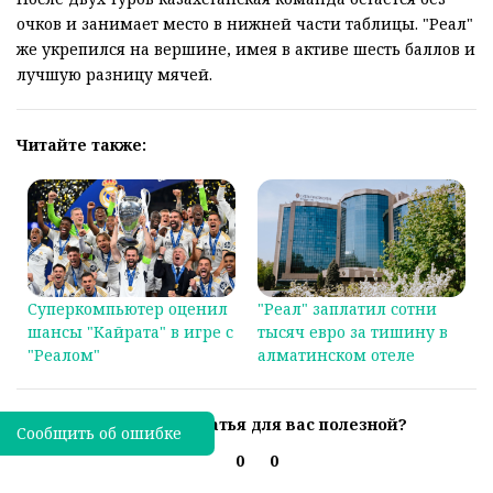
очков и занимает место в нижней части таблицы. "Реал"
же укрепился на вершине, имея в активе шесть баллов и
лучшую разницу мячей.
Читайте также:
Суперкомпьютер оценил
"Реал" заплатил сотни
шансы "Кайрата" в игре с
тысяч евро за тишину в
"Реалом"
алматинском отеле
Была ли эта статья для вас полезной?
Сообщить об ошибке
0
0