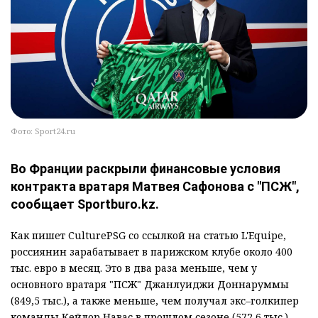
Фото: Sport24.ru
Во Франции раскрыли финансовые условия
контракта вратаря Матвея Сафонова с "ПСЖ",
сообщает Sportburo.kz.
Как пишет CulturePSG со ссылкой на статью L'Equipe,
россиянин зарабатывает в парижском клубе около 400
тыс. евро в месяц. Это в два раза меньше, чем у
основного вратаря "ПСЖ" Джанлуиджи Доннаруммы
(849,5 тыс.), а также меньше, чем получал экс–голкипер
команды Кейлор Навас в прошлом сезоне (572,6 тыс.),