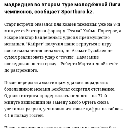
мадридцев во втором туре молодёжной Лиги
чемпионов, сообщает Sportburo.kz.
Старт встречи оказался для хозяев тяжёлым: уже на 8-й
минуте счёт открыл форвард "Реала" Хайме Портерос, а
вскоре Виктор Валдепеньяс удвоил преимущество
испанцев. "Кайрат" получил шанс вернуться в игру
после назначения пенальти, но Азамат Туякбаев не
сумел реализовать удар с "точки". Наказание
последовало почти сразу – Роберто Мартин довёл счёт
до разгромного.
После перерыва алматинцам удалось порадовать
болельщиков: Исмаил Бекболат сократил отставание.
Однако интрига продержалась недолго – на 77-й
минуте вышедший на замену Якобо Ортега снова
увеличил разрыв, установив итоговые цифры на табло –
4:1 в пользу гостей.
После двух туров казахстанская команда остаётся без