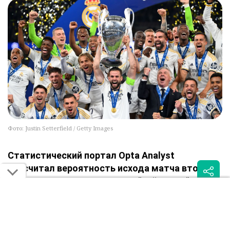
Фото: Justin Setterfield / Getty Images
Статистический портал Opta Analyst
рассчитал вероятность исхода матча второго
тура Лиги чемпионов между "Кайратом" и
мадридским "Реалом", сообщает Sportburo.kz.
По данным суперкомпьютера, алматинцы имеют лишь
7,9% шансов на победу. Вероятность ничьей оценивается