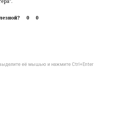
ера".
олезной?
0
0
выделите её мышью и нажмите Ctrl+Enter