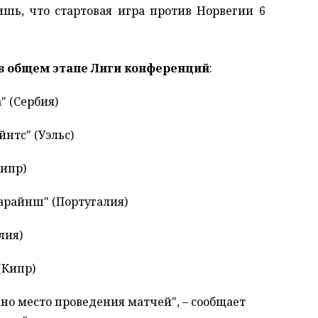
ишь, что стартовая игра против Норвегии 6
в общем этапе Лиги конференций
:
" (Сербия)
йнтс" (Уэльс)
Кипр)
марайнш" (Португалия)
лия)
(Кипр)
ано место проведения матчей", – сообщает