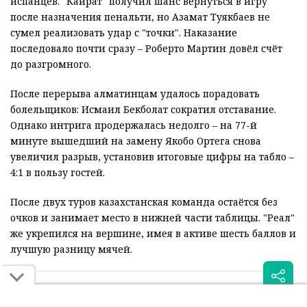
испанцев. "Кайрат" получил шанс вернуться в игру
после назначения пенальти, но Азамат Туякбаев не
сумел реализовать удар с "точки". Наказание
последовало почти сразу – Роберто Мартин довёл счёт
до разгромного.
После перерыва алматинцам удалось порадовать
болельщиков: Исмаил Бекболат сократил отставание.
Однако интрига продержалась недолго – на 77-й
минуте вышедший на замену Якобо Ортега снова
увеличил разрыв, установив итоговые цифры на табло –
4:1 в пользу гостей.
После двух туров казахстанская команда остаётся без
очков и занимает место в нижней части таблицы. "Реал"
же укрепился на вершине, имея в активе шесть баллов и
лучшую разницу мячей.
Читайте также: