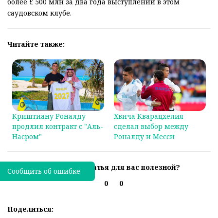
более £ 500 млн за два года выступлений в этом
саудовском клубе.
Читайте также:
Криштиану Роналду
Хвича Кварацхелия
продлил контракт с "Аль-
сделал выбор между
Насром"
Роналду и Месси
Была ли эта статья для вас полезной?
Сообщить об ошибке
0
0
Поделиться: