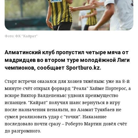
Фото: ФК "Кайрат"
Алматинский клуб пропустил четыре мяча от
мадридцев во втором туре молодёжной Лиги
чемпионов, сообщает Sportburo.kz.
Старт встречи оказался для хозяев тяжёлым: уже на 8-й
минуте счёт открыл форвард "Реала" Хайме Портерос, а
вскоре Виктор Валдепеньяс удвоил преимущество
испанцев. "Кайрат" получил шанс вернуться в игру
после назначения пенальти, но Азамат Туякбаев не
сумел реализовать удар с "точки". Наказание
последовало почти сразу – Роберто Мартин довёл счёт
до разгромного.