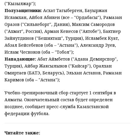
("Кызылжар");
Полузащитники:
Асхат Тагыберген, Бауыржан
Исламхан, Айбол Абикен (все – "Ордабасы"), Рамазан
Оразов ("Силькеборг", Дания), Максим Самородов
("Ахмат", Россия), Арман Кенесов ("Актобе"), Бактиер
Зайнутдинов ("Бешикташ", Турция), Исламбек Куат,
Абзал Бейсебеков (оба – "Астана"), Александр Зуев,
Ислам Чесноков (оба – "Тобол");
Нападающие:
Абат Аймбетов ("Адана Демирспор",
Турция), Айбар Жаксылыков ("Кайсар"), Оралхан
Омиртаев (БАТЭ, Беларусь), Эльхан Астанов, Рамазан
Каримов (оба – "Астана");
Учебно-тренировочный сбор стартует 1 сентября в
Алматы. Окончательный состав будет определен
позднее, сообщает пресс-служба Казахстанской
федерации футбола.
Читайте также: