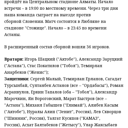
пройдёт на Центральном стадионе Алматы. Начало
встречи – в 19:00 по местному времени. Через три дня
наша команда сыграет на выезде против
сборной Словении. Матч состоится в Любляне на
стадионе "Стожице". Начало – в 23:45 по времени
Астаны.
В расширенный состав сборной вошли 36 игроков.
Вратари:
Игорь Шацкий ("Актобе"), Александр Заруцкий
("Астана"), Стас Покатилов ("Тобол"), Темирлан
Анарбеков ("Женис");
Защитники:
Сергей Малый, Темирлан Ерланов, Сагадат
Турсынбай, Султанбек Астанов (все – "Ордабасы"), Роман
Асранкулов, Еркин Тапалов (оба – "Тобол"), Александр
Марочкин, Ян Вороговский, Марат Быстров (все –
"Астана"), Михаил Габышев ("Елимай"), Алибек Касым
("Актобе"), Нуралы Алип ("Зенит", Россия), Лев Скворцов
("Шинник", Россия), Талгат Кусяпов ("КАМАЗ",
Россия), Асхат Балтабеков ("Жетысу"), Улар Жаксыбаев