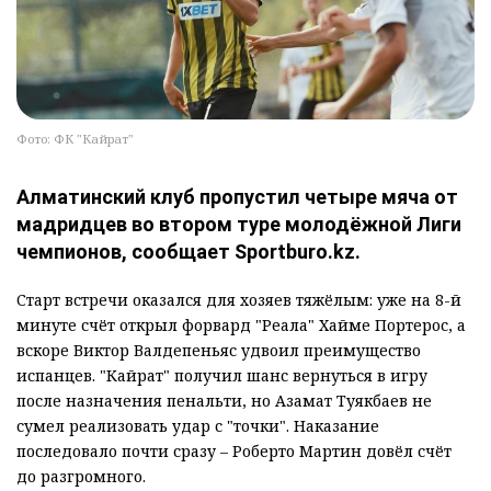
Фото: ФК "Кайрат"
Алматинский клуб пропустил четыре мяча от
мадридцев во втором туре молодёжной Лиги
чемпионов, сообщает Sportburo.kz.
Старт встречи оказался для хозяев тяжёлым: уже на 8-й
минуте счёт открыл форвард "Реала" Хайме Портерос, а
вскоре Виктор Валдепеньяс удвоил преимущество
испанцев. "Кайрат" получил шанс вернуться в игру
после назначения пенальти, но Азамат Туякбаев не
сумел реализовать удар с "точки". Наказание
последовало почти сразу – Роберто Мартин довёл счёт
до разгромного.