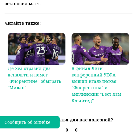
остановил матч.
Читайте также:
Де Хеа отразил два
В финал Лиги
пенальти и помог
конференций УЕФА
"Фиорентине" обыграть
вышли итальянская
"Милан"
"Фиорентина" и
английский "Вест Хэм
Юнайтед"
Была ли эта статья для вас полезной?
Сообщить об ошибке
0
0