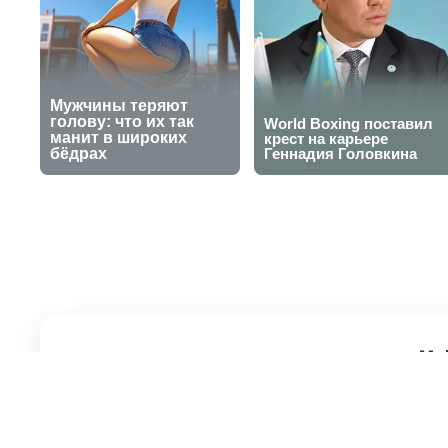
Молодёжный "К
крупно проигр