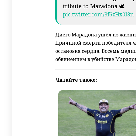
tribute to Maradona 🕊️
pic.twitter.com/3f6zHx0l3n
Диего Марадона ушёл из жизни 2
Причиной смерти победителя ч
остановка сердца. Восемь меди
обвинением в убийстве Марадо
Читайте также: