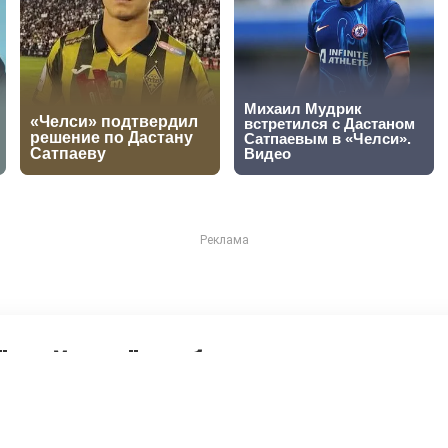
айрат" забил, но не удер
ал "Реалу"