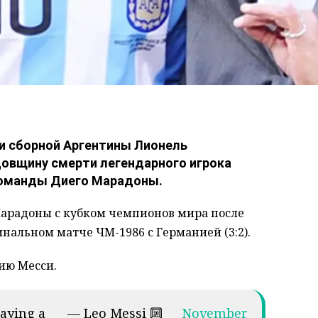
и сборной Аргентины Лионель
довщину смерти легендарного игрока
команды Диего Марадоны.
арадоны с кубком чемпионов мира после
нальном матче ЧМ-1986 с Германией (3:2).
ию Месси.
aying a
— Leo Messi 🔟
November