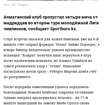
Фото: ФК "Кайрат"
Алматинский клуб пропустил четыре мяча от
мадридцев во втором туре молодёжной Лиги
чемпионов, сообщает Sportburo.kz.
Старт встречи оказался для хозяев тяжёлым: уже на 8-й
минуте счёт открыл форвард "Реала" Хайме Портерос, а
вскоре Виктор Валдепеньяс удвоил преимущество
испанцев. "Кайрат" получил шанс вернуться в игру
после назначения пенальти, но Азамат Туякбаев не
сумел реализовать удар с "точки". Наказание
последовало почти сразу – Роберто Мартин довёл счёт
до разгромного.
После перерыва алматинцам удалось порадовать
болельщиков: Исмаил Бекболат сократил отставание.
Однако интрига продержалась недолго – на 77-й
минуте вышедший на замену Якобо Ортега снова