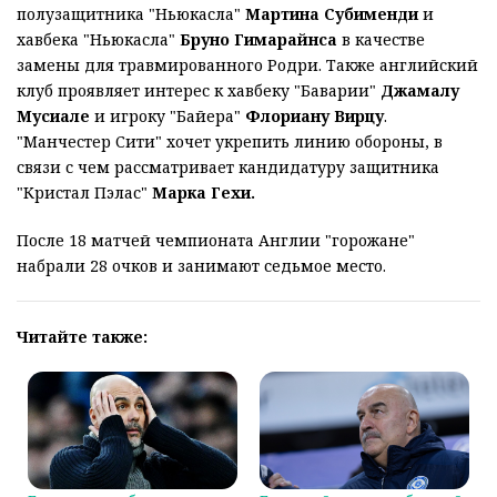
полузащитника "Ньюкасла"
Мартина Субименди
и
хавбека "Ньюкасла"
Бруно Гимарайнса
в качестве
замены для травмированного Родри. Также английский
клуб проявляет интерес к хавбеку "Баварии"
Джамалу
Мусиале
и игроку "Байера"
Флориану Вирцу
.
"Манчестер Сити" хочет укрепить линию обороны, в
связи с чем рассматривает кандидатуру защитника
"Кристал Пэлас"
Марка Гехи.
После 18 матчей чемпионата Англии "горожане"
набрали 28 очков и занимают седьмое место.
Читайте также: