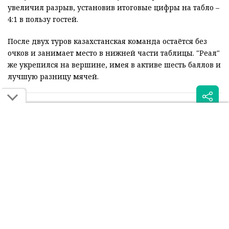
увеличил разрыв, установив итоговые цифры на табло –
4:1 в пользу гостей.
После двух туров казахстанская команда остаётся без
очков и занимает место в нижней части таблицы. "Реал"
же укрепился на вершине, имея в активе шесть баллов и
лучшую разницу мячей.
Читайте также:
Суперкомпьютер оценил
"Реал" заплатил сотни
шансы "Кайрата" в игре с
тысяч евро за тишину в
"Реалом"
алматинском отеле