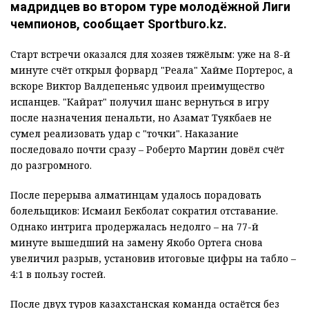
мадридцев во втором туре молодёжной Лиги
чемпионов, сообщает Sportburo.kz.
Старт встречи оказался для хозяев тяжёлым: уже на 8-й
минуте счёт открыл форвард "Реала" Хайме Портерос, а
вскоре Виктор Валдепеньяс удвоил преимущество
испанцев. "Кайрат" получил шанс вернуться в игру
после назначения пенальти, но Азамат Туякбаев не
сумел реализовать удар с "точки". Наказание
последовало почти сразу – Роберто Мартин довёл счёт
до разгромного.
После перерыва алматинцам удалось порадовать
болельщиков: Исмаил Бекболат сократил отставание.
Однако интрига продержалась недолго – на 77-й
минуте вышедший на замену Якобо Ортега снова
увеличил разрыв, установив итоговые цифры на табло –
4:1 в пользу гостей.
После двух туров казахстанская команда остаётся без