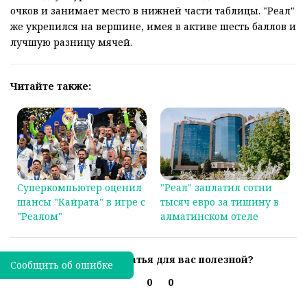
очков и занимает место в нижней части таблицы. "Реал"
же укрепился на вершине, имея в активе шесть баллов и
лучшую разницу мячей.
Читайте также:
Суперкомпьютер оценил
"Реал" заплатил сотни
шансы "Кайрата" в игре с
тысяч евро за тишину в
"Реалом"
алматинском отеле
Была ли эта статья для вас полезной?
Сообщить об ошибке
0
0