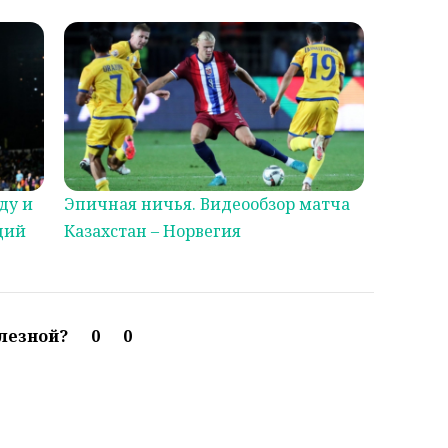
ду и
Эпичная ничья. Видеообзор матча
ций
Казахстан – Норвегия
олезной?
0
0