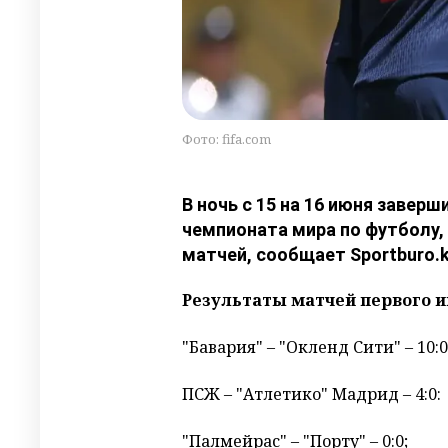
Фото: fifa.com
В ночь с 15 на 16 июня завер
чемпионата мира по футболу,
матчей, сообщает Sportburo.k
Результаты матчей первого и
"Бавария" – "Окленд Сити" – 10:0
ПСЖ – "Атлетико" Мадрид – 4:0:
"Палмейрас" – "Порту" – 0:0;