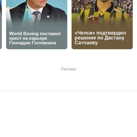
айрат" забил, но не удер
ал "Реалу"