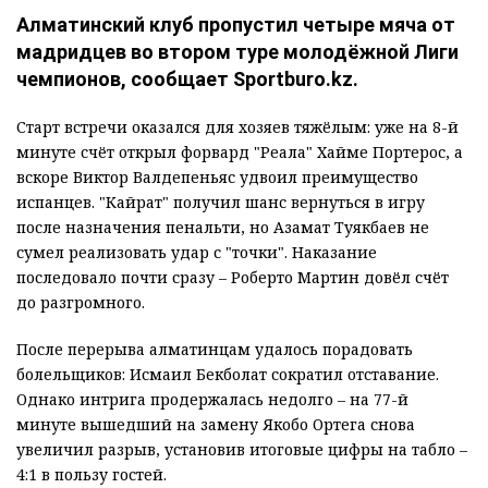
Алматинский клуб пропустил четыре мяча от
мадридцев во втором туре молодёжной Лиги
чемпионов, сообщает Sportburo.kz.
Старт встречи оказался для хозяев тяжёлым: уже на 8-й
минуте счёт открыл форвард "Реала" Хайме Портерос, а
вскоре Виктор Валдепеньяс удвоил преимущество
испанцев. "Кайрат" получил шанс вернуться в игру
после назначения пенальти, но Азамат Туякбаев не
сумел реализовать удар с "точки". Наказание
последовало почти сразу – Роберто Мартин довёл счёт
до разгромного.
После перерыва алматинцам удалось порадовать
болельщиков: Исмаил Бекболат сократил отставание.
Однако интрига продержалась недолго – на 77-й
минуте вышедший на замену Якобо Ортега снова
увеличил разрыв, установив итоговые цифры на табло –
4:1 в пользу гостей.