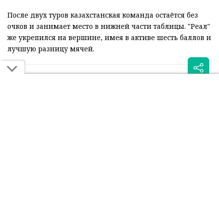
После двух туров казахстанская команда остаётся без
очков и занимает место в нижней части таблицы. "Реал"
же укрепился на вершине, имея в активе шесть баллов и
лучшую разницу мячей.
Читайте также:
Суперкомпьютер оценил
"Реал" заплатил сотни
шансы "Кайрата" в игре с
тысяч евро за тишину в
"Реалом"
алматинском отеле
Была ли эта статья для вас полезной?
Сообщить об ошибке