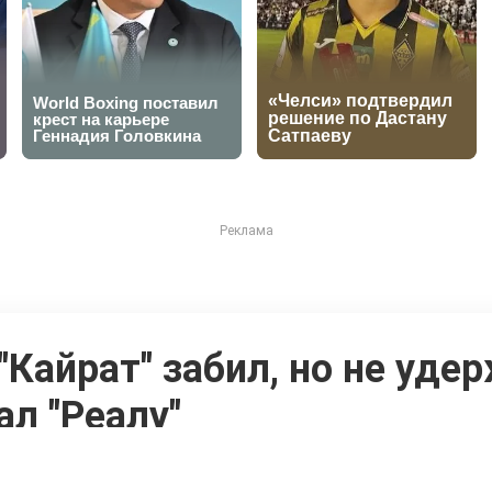
айрат" забил, но не удер
ал "Реалу"