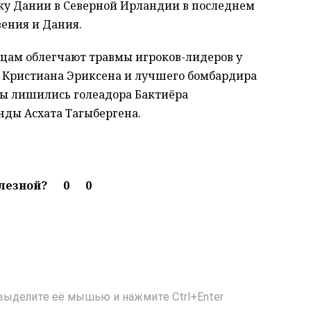
чку Дании в Северной Ирландии в последнем
вения и Дания.
енцам облегчают травмы игроков-лидеров у
и Кристиана Эриксена и лучшего бомбардира
цы лишились голеадора Бактиёра
нды Асхата Тагыбергена.
олезной?
0
0
выделите её мышью и нажмите Ctrl+Enter