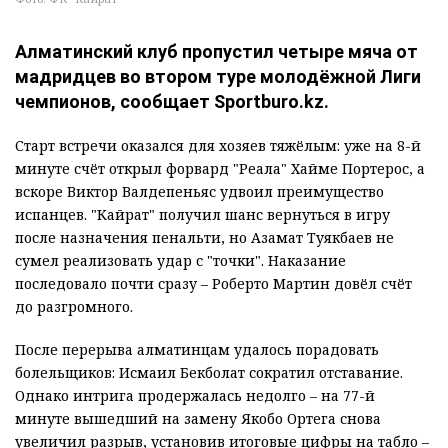
Алматинский клуб пропустил четыре мяча от
мадридцев во втором туре молодёжной Лиги
чемпионов, сообщает Sportburo.kz.
Старт встречи оказался для хозяев тяжёлым: уже на 8-й
минуте счёт открыл форвард "Реала" Хайме Портерос, а
вскоре Виктор Валдепеньяс удвоил преимущество
испанцев. "Кайрат" получил шанс вернуться в игру
после назначения пенальти, но Азамат Туякбаев не
сумел реализовать удар с "точки". Наказание
последовало почти сразу – Роберто Мартин довёл счёт
до разгромного.
После перерыва алматинцам удалось порадовать
болельщиков: Исмаил Бекболат сократил отставание.
Однако интрига продержалась недолго – на 77-й
минуте вышедший на замену Якобо Ортега снова
увеличил разрыв, установив итоговые цифры на табло –