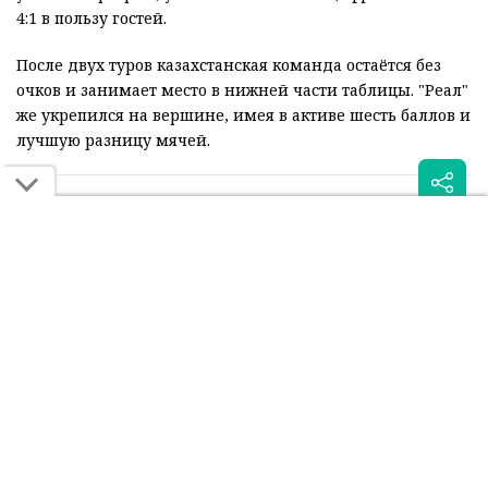
4:1 в пользу гостей.
После двух туров казахстанская команда остаётся без
очков и занимает место в нижней части таблицы. "Реал"
же укрепился на вершине, имея в активе шесть баллов и
лучшую разницу мячей.
Читайте также:
Суперкомпьютер оценил
"Реал" заплатил сотни
шансы "Кайрата" в игре с
тысяч евро за тишину в
"Реалом"
алматинском отеле
Была ли эта статья для вас полезной?