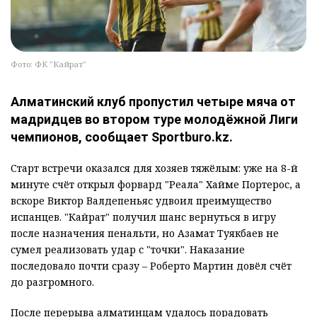
Фото: ФК "Кайрат"
Алматинский клуб пропустил четыре мяча от
мадридцев во втором туре молодёжной Лиги
чемпионов, сообщает Sportburo.kz.
Старт встречи оказался для хозяев тяжёлым: уже на 8-й
минуте счёт открыл форвард "Реала" Хайме Портерос, а
вскоре Виктор Валдепеньяс удвоил преимущество
испанцев. "Кайрат" получил шанс вернуться в игру
после назначения пенальти, но Азамат Туякбаев не
сумел реализовать удар с "точки". Наказание
последовало почти сразу – Роберто Мартин довёл счёт
до разгромного.
После перерыва алматинцам удалось порадовать