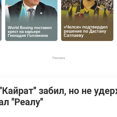
айрат" забил, но не удер
ал "Реалу"