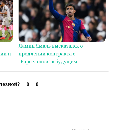
Ламин Ямаль высказался о
нии и
продлении контракта с
"Барселоной" в будущем
олезной?
0
0