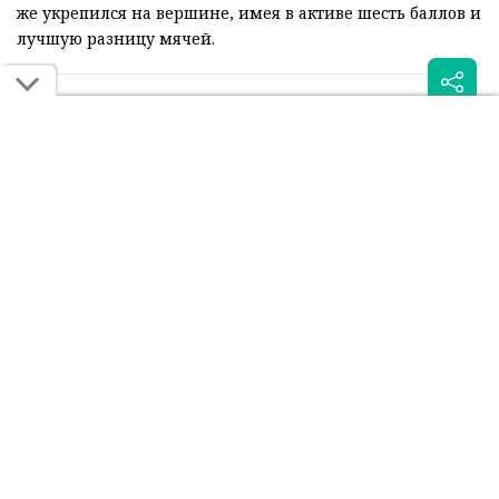
же укрепился на вершине, имея в активе шесть баллов и
лучшую разницу мячей.
Читайте также:
Суперкомпьютер оценил
"Реал" заплатил сотни
шансы "Кайрата" в игре с
тысяч евро за тишину в
"Реалом"
алматинском отеле
Была ли эта статья для вас полезной?
Сообщить об ошибке
0
0
Поделиться: