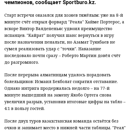
чемпионов, сообщает Sportburo.kz.
Старт встречи оказался для хозяев тяжёлым: уже на 8-й
минуте счёт открыл форвард "Реала" Хайме Портерос, а
вскоре Виктор Валдепеньяс удвоил преимущество
испанцев. "Кайрат" получил шанс вернуться в игру
после назначения пенальти, но Азамат Туякбаев не
сумел реализовать удар с "точки". Наказание
последовало почти сразу – Роберто Мартин довёл счёт
до разгромного.
После перерыва алматинцам удалось порадовать
болельщиков: Исмаил Бекболат сократил отставание.
Однако интрига продержалась недолго – на 77-й
минуте вышедший на замену Якобо Ортега снова
увеличил разрыв, установив итоговые цифры на табло –
4:1 в пользу гостей.
После двух туров казахстанская команда остаётся без
очков и занимает место в нижней части таблицы. "Реал"