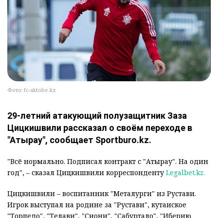
Фото: fc-aktobe.kz
29-летний атакующий полузащитник Заза
Цицкишвили рассказал о своём переходе в
"Атырау", сообщает Sportburo.kz.
"Всё нормально. Подписал контракт с "Атырау". На один
год", – сказал Цицкишвили корреспонденту
Legalbet.kz.
Цицкишвили – воспитанник "Металурги" из Рустави.
Игрок выступал на родине за "Рустави", кутаиское
"Торпедо", "Телави", "Сиони", "Сабуртало", "Иберию