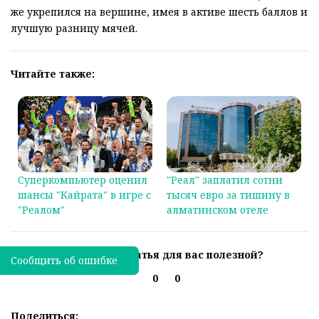
же укрепился на вершине, имея в активе шесть баллов и
лучшую разницу мячей.
Читайте также:
Суперкомпьютер оценил
"Реал" заплатил сотни
шансы "Кайрата" в игре с
тысяч евро за тишину в
"Реалом"
алматинском отеле
Была ли эта статья для вас полезной?
Сообщить об ошибке
0
0
Поделиться: