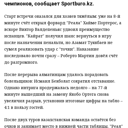
чемпионов, сообщает Sportburo.kz.
Старт встречи оказался для хозяев тяжёлым: уже на 8-й
минуте счёт открыл форвард "Реала" Хайме Портерос, а
вскоре Виктор Валдепеньяс удвоил преимущество
испанцев. "Кайрат" получил шанс вернуться в игру
после назначения пенальти, но Азамат Туякбаев не
сумел реализовать удар с "точки". Наказание
последовало почти сразу – Роберто Мартин довёл счёт
до разгромного.
После перерыва алматинцам удалось порадовать
болельщиков: Исмаил Бекболат сократил отставание.
Однако интрига продержалась недолго – на 77-й
минуте вышедший на замену Якобо Ортега снова
увеличил разрыв, установив итоговые цифры на табло –
4:1 в пользу гостей.
После двух туров казахстанская команда остаётся без
очков и занимает место в нижней части таблицы. "Реал"