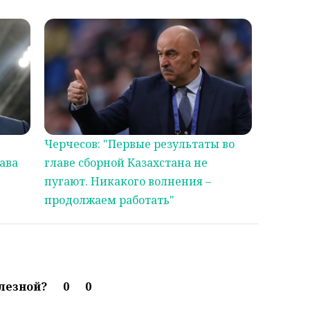
Черчесов: "Первые результаты во
ава
главе сборной Казахстана не
пугают. Никакого волнения –
продолжаем работать"
олезной?
0
0