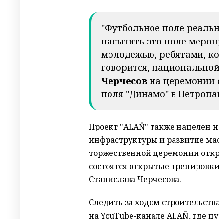
"Футбольное поле реальн
насытить это поле мероп
молодежью, ребятами, ко
говорится, национальной
Черчесов
на церемонии 
поля "Динамо" в Петропа
Проект "ALAŇ" также нацелен 
инфраструктуры и развитие мас
торжественной церемонии откр
состоятся открытые тренировки
Станислава Черчесова.
Следить за ходом строительств
на YouTube-канале ALAÑ, где п