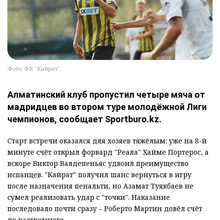
Фото: ФК "Кайрат"
Алматинский клуб пропустил четыре мяча от
мадридцев во втором туре молодёжной Лиги
чемпионов, сообщает Sportburo.kz.
Старт встречи оказался для хозяев тяжёлым: уже на 8-й
минуте счёт открыл форвард "Реала" Хайме Портерос, а
вскоре Виктор Валдепеньяс удвоил преимущество
испанцев. "Кайрат" получил шанс вернуться в игру
после назначения пенальти, но Азамат Туякбаев не
сумел реализовать удар с "точки". Наказание
последовало почти сразу – Роберто Мартин довёл счёт
до разгромного.