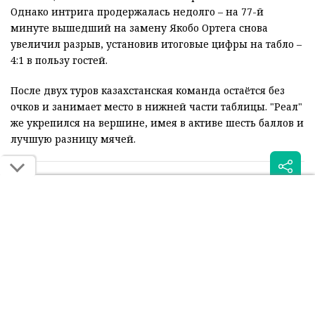
Однако интрига продержалась недолго – на 77-й
минуте вышедший на замену Якобо Ортега снова
увеличил разрыв, установив итоговые цифры на табло –
4:1 в пользу гостей.
После двух туров казахстанская команда остаётся без
очков и занимает место в нижней части таблицы. "Реал"
же укрепился на вершине, имея в активе шесть баллов и
лучшую разницу мячей.
Читайте также:
Суперкомпьютер оценил
"Реал" заплатил сотни
шансы "Кайрата" в игре с
тысяч евро за тишину в