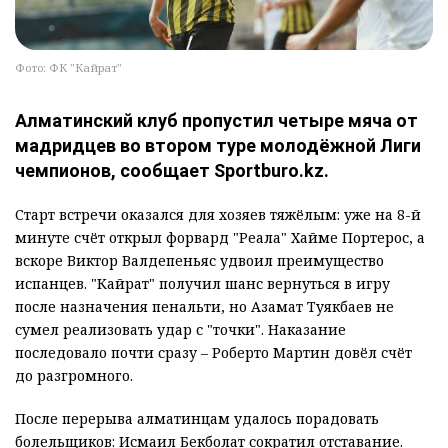
Фото: ФК "Кайрат"
Алматинский клуб пропустил четыре мяча от
мадридцев во втором туре молодёжной Лиги
чемпионов, сообщает Sportburo.kz.
Старт встречи оказался для хозяев тяжёлым: уже на 8-й
минуте счёт открыл форвард "Реала" Хайме Портерос, а
вскоре Виктор Валдепеньяс удвоил преимущество
испанцев. "Кайрат" получил шанс вернуться в игру
после назначения пенальти, но Азамат Туякбаев не
сумел реализовать удар с "точки". Наказание
последовало почти сразу – Роберто Мартин довёл счёт
до разгромного.
После перерыва алматинцам удалось порадовать
болельщиков: Исмаил Бекболат сократил отставание.