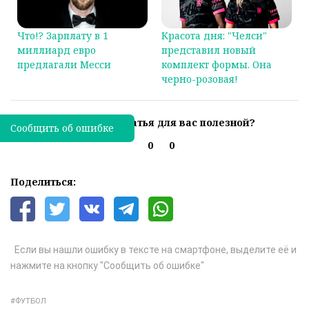
Что!? Зарплату в 1
Красота дня: "Челси"
миллиард евро
представил новый
предлагали Месси
комплект формы. Она
черно-розовая!
Была ли эта статья для вас полезной?
Сообщить об ошибке
0
0
Поделиться:
Если вы нашли ошибку в тексте на смартфоне, выделите её и
нажмите на кнопку "Сообщить об ошибке"
ФУТБОЛ