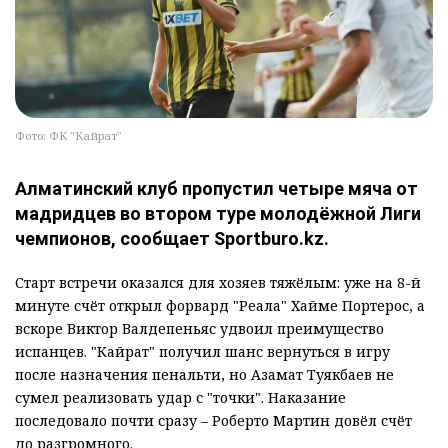
Фото: ФК "Кайрат"
Алматинский клуб пропустил четыре мяча от
мадридцев во втором туре молодёжной Лиги
чемпионов, сообщает Sportburo.kz.
Старт встречи оказался для хозяев тяжёлым: уже на 8-й
минуте счёт открыл форвард "Реала" Хайме Портерос, а
вскоре Виктор Валдепеньяс удвоил преимущество
испанцев. "Кайрат" получил шанс вернуться в игру
после назначения пенальти, но Азамат Туякбаев не
сумел реализовать удар с "точки". Наказание
последовало почти сразу – Роберто Мартин довёл счёт
до разгромного.