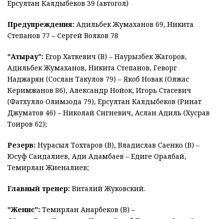
Ерсултан Калдыбеков 39 (автогол)
Предупреждения:
Адильбек Жумаханов 69, Никита
Степанов 77 – Сергей Волков 78
"Атырау":
Егор Хаткевич (В) – Наурызбек Жагоров,
Адильбек Жумаханов, Никита Степанов, Геворг
Наджарян (Сослан Такулов 79) – Якоб Новак (Олжас
Керимжанов 86), Александр Нойок, Игорь Стасевич
(Фатхулло Олимзода 79), Ерсултан Калдыбеков (Ринат
Джуматов 46) – Николай Сигневич, Аслан Адиль (Хусрав
Тоиров 62);
Резерв:
Нурасыл Тохтаров (В), Владислав Саенко (В) –
Юсуф Саидалиев, Ади Адамбаев – Едиге Оралбай,
Темирлан Жиеналиев;
Главный тренер:
Виталий Жуковский.
"Женис":
Темирлан Анарбеков (В) –