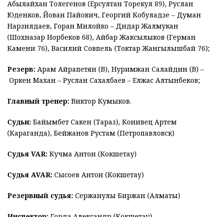
Абылайхан Толегенов (Ерсултан Торекул 89), Руслан
Юденков, Йован Пайович, Георгий Кобуладзе – Думан
Нарзилдаев, Горан Милойко – Дидар Жалмукан
(Шохназар Норбеков 68), Айбар Жаксылыков (Герман
Камени 76), Василий Совпель (Токтар Жангылышбай 76);
Резерв:
Арам Айрапетян (В), Нуримжан Салайдин (В) –​
Оркен Махан – Руслан Сахалбаев – Елжас Алтынбеков;
Главный тренер:
Виктор Кумыков.
Судьи:
Байымбет Сакен (Тараз), Конивец Артем
(Караганда), Бейжанов Рустам (Петропавловск)
Судья VAR:
Кучма Антон (Кокшетау)
Судья AVAR:
Сысоев Антон (Кокшетау)
Резервный судья:
Сержанулы Биржан (Алматы)
Инспектор:
Горда Александр (Кокшетау)