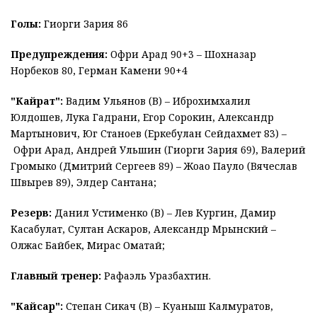
Голы:
Гиорги Зария 86
Предупреждения:
Офри Арад 90+3 – Шохназар
Норбеков 80, Герман Камени 90+4
"Кайрат":
Вадим Ульянов (В) – Иброхимхалил
Юлдошев, Лука Гадрани, Егор Сорокин, Александр
Мартынович, Юг Станоев (Еркебулан Сейдахмет 83) –
Офри Арад, Андрей Ульшин (Гиорги Зария 69), Валерий
Громыко (Дмитрий Сергеев 89) – Жоао Пауло (Вячеслав
Швырев 89), Элдер Сантана;
Резерв:
Данил Устименко (В) – Лев Кургин, Дамир
Касабулат, Султан Аскаров, Александр Мрынский –
Олжас Байбек, Мирас Оматай;
Главный тренер:
Рафаэль Уразбахтин.
"Кайсар":
Степан Сикач (В) – Куаныш Калмуратов,