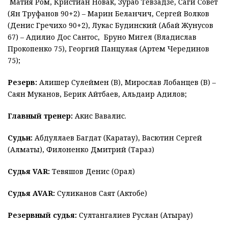
Матия Ром, Кристиан Новак, Зураб Тевзадзе, Саги Совет
(Ян Труфанов 90+2) – Марин Беланчич, Сергей Волков
(Денис Гречихо 90+2), Лукас Будинский (Абай Жунусов
67) – Адилио Дос Сантос, Бруно Мигел (Владислав
Прокопенко 75), Георгий Панцулая (Артем Черединов
75);
Резерв:
Алишер Сулеймен (В), Мирослав Лобанцев (В) –
Саян Муканов, Берик Айтбаев, Альдаир Адилов;
Главный тренер:
Акис Вавалис.
Судьи:
Абдуллаев Багдат (Каратау), Васютин Сергей
(Алматы), Филоненко Дмитрий (Тараз)
Судья VAR:
Тевяшов Денис (Орал)
Судья AVAR:
Суликанов Саят (Актобе)
Резервный судья:
Султангалиев Руслан (Атырау)