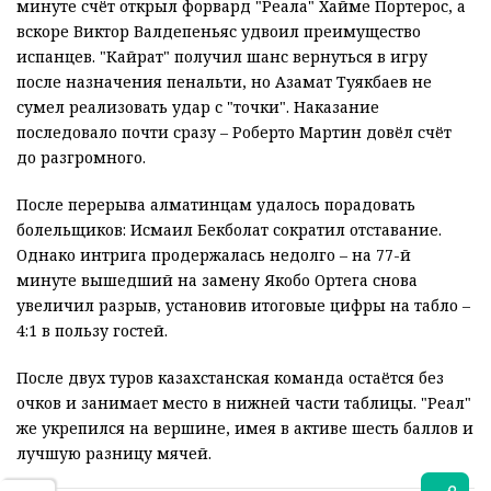
минуте счёт открыл форвард "Реала" Хайме Портерос, а
вскоре Виктор Валдепеньяс удвоил преимущество
испанцев. "Кайрат" получил шанс вернуться в игру
после назначения пенальти, но Азамат Туякбаев не
сумел реализовать удар с "точки". Наказание
последовало почти сразу – Роберто Мартин довёл счёт
до разгромного.
После перерыва алматинцам удалось порадовать
болельщиков: Исмаил Бекболат сократил отставание.
Однако интрига продержалась недолго – на 77-й
минуте вышедший на замену Якобо Ортега снова
увеличил разрыв, установив итоговые цифры на табло –
4:1 в пользу гостей.
После двух туров казахстанская команда остаётся без
очков и занимает место в нижней части таблицы. "Реал"
же укрепился на вершине, имея в активе шесть баллов и
лучшую разницу мячей.