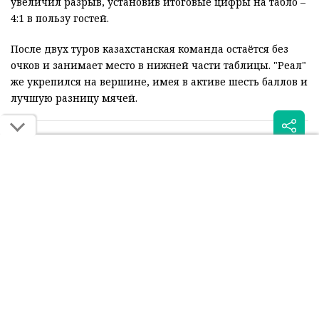
увеличил разрыв, установив итоговые цифры на табло –
4:1 в пользу гостей.
После двух туров казахстанская команда остаётся без
очков и занимает место в нижней части таблицы. "Реал"
же укрепился на вершине, имея в активе шесть баллов и
лучшую разницу мячей.
Читайте также:
Суперкомпьютер оценил
"Реал" заплатил сотни
шансы "Кайрата" в игре с
тысяч евро за тишину в
"Реалом"
алматинском отеле