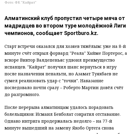
Фото: ФК "Кайрат"
Алматинский клуб пропустил четыре мяча от
мадридцев во втором туре молодёжной Лиги
чемпионов, сообщает Sportburo.kz.
Старт встречи оказался для хозяев тяжёлым: уже на 8-й
минуте счёт открыл форвард "Реала" Хайме Портерос, а
вскоре Виктор Валдепеньяс удвоил преимущество
испанцев. "Кайрат" получил шанс вернуться в игру
после назначения пенальти, но Азамат Туякбаев не
сумел реализовать удар с "точки". Наказание
последовало почти сразу – Роберто Мартин довёл счёт
до разгромного.
После перерыва алматинцам удалось порадовать
болельщиков: Исмаил Бекболат сократил отставание.
Однако интрига продержалась недолго – на 77-й
минуте вышедший на замену Якобо Ортега снова