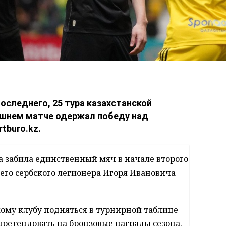
оследнего, 25 тура казахстанской
ашнем матче одержал победу над
rtburo.kz.
 забила единственный мяч в начале второго
оего сербского легионера Игоря Ивановича
кому клубу подняться в турнирной таблице
претендовать на бронзовые награды сезона.