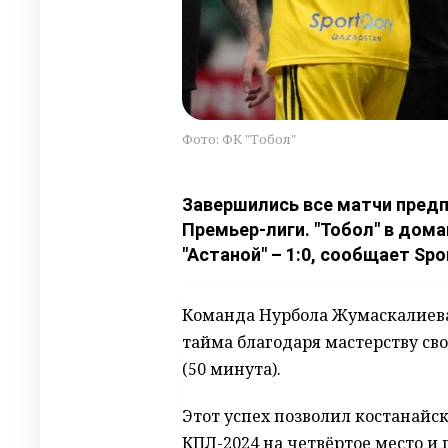
Фото: ФК "Тобол"
Завершились все матчи предп
Премьер-лиги. "Тобол" в дом
"Астаной" – 1:0, сообщает Spo
Команда Нурбола Жумаскалиева
тайма благодаря мастерству св
(50 минута).
Этот успех позволил костанайс
КПЛ-2024 на четвёртое место и 