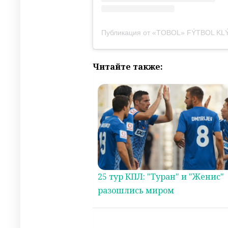
Публикация от «TOBOL» FÝTBOL KLÝ
Читайте также:
25 тур КПЛ: "Туран" и "Женис"
разошлись миром