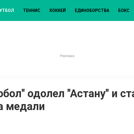
УТБОЛ
ТЕННИС
ХОККЕЙ
ЕДИНОБОРСТВА
БОКС
обол" одолел "Астану" и ст
а медали