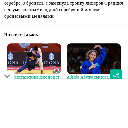
серебро, 3 бронзы), а замкнула тройку лидеров Франция
с двумя золотыми, одной серебряной и двумя
бронзовыми медалями.
Читайте также:
Казахстанский дзюдоист
Абиба Абужакынова
сразится за бронзу на
стала первой в мировом
Гран-при в Циндао
рейтинге IJF
Была ли эта статья для вас полезной?
Сообщить об ошибке
0
0