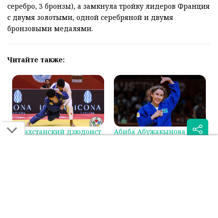
серебро, 3 бронзы), а замкнула тройку лидеров Франция
с двумя золотыми, одной серебряной и двумя
бронзовыми медалями.
Читайте также:
Казахстанский дзюдоист
Абиба Абужакынова
сразится за бронзу на
стала первой в мировом
Гран-при в Циндао
рейтинге IJF
Была ли эта статья для вас полезной?
Сообщить об ошибке
0
0