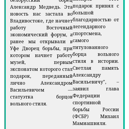
белорусский борец
подарок принял с
Александр Медведь. Эта
большой
новость нас застала во
благодарностью от
Владивостоке, где начнет
легендарного
работу Восточный
спортсмена,
экономический форум, а
самого
ранее мы открывали в
титулованного
Уфе Дворец борьбы, при
борца вольного
котором начнет работу
стиля в истории.
музей, первым
Светлая память
экспонатом которого стал
Александру
подарок, переданный
Васильевичу", –
лично Александром
заявил глава
Васильевичем —
Федерации
статуэтка борцов
спортивной
вольного стиля.
борьбы России
(ФСБР) Михаил
Мамиашвили.