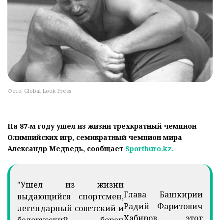
Фото: Global Look Press
На 87‑м году ушел из жизни трехкратный чемпион
Олимпийских игр, семикратный чемпион мира
Александр Медведь, сообщает
Sportburo.kz.
"Ушел из жизни
Глава Башкирии
выдающийся спортсмен,
Радий Фаритович
легендарный советский и
Хабиров этот