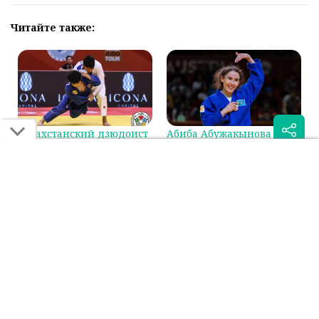
Читайте также:
Казахстанский дзюдоист
Абиба Абужакынова
сразится за бронзу на
стала первой в мировом
Гран-при в Циндао
рейтинге IJF
Была ли эта статья для вас полезной?
Сообщить об ошибке
0
0
Поделиться: