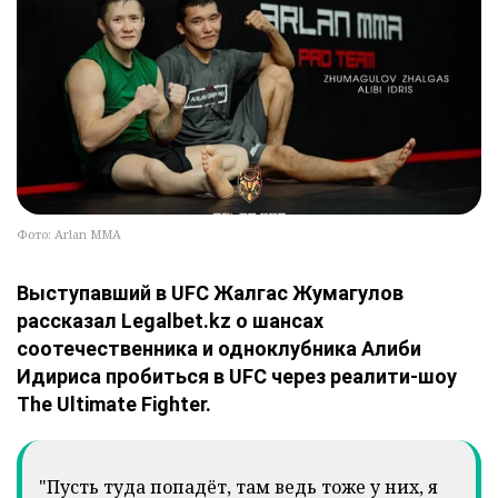
Фото: Arlan MMA
Выступавший в UFC Жалгас Жумагулов
рассказал Legalbet.kz о шансах
соотечественника и одноклубника Алиби
Идириса пробиться в UFC через реалити-шоу
The Ultimate Fighter.
"Пусть туда попадёт, там ведь тоже у них, я