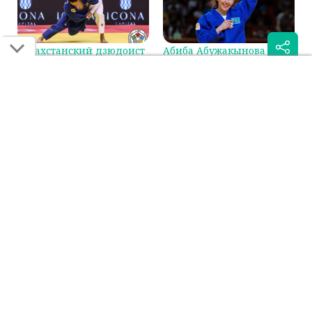
Казахстанский дзюдоист
Абиба Абужакынова
сразится за бронзу на
стала первой в мировом
Гран-при в Циндао
рейтинге IJF
Была ли эта статья для вас полезной?
Сообщить об ошибке
0
0
Поделиться:
Если вы нашли ошибку в тексте на смартфоне, выделите её и
нажмите на кнопку "Сообщить об ошибке"
ДЗЮДО
ЕДИНОБОРСТВА