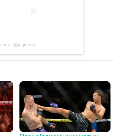
тана. (@jagdaikz)