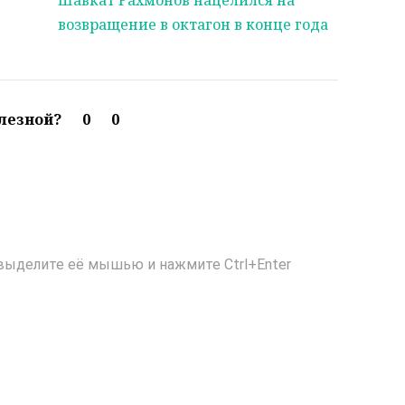
Шавкат Рахмонов нацелился на
возвращение в октагон в конце года
олезной?
0
0
выделите её мышью и нажмите Ctrl+Enter