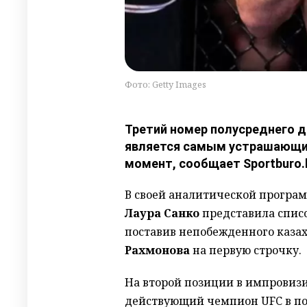
Фото: Getty Images
Третий номер полусреднего д
является самым устрашающи
момент, сообщает Sportburo.
В своей аналитической програ
Лаура Санко
представила спис
поставив непобежденного каза
Рахмонова
на первую строчку.
На второй позиции в импровиз
действующий чемпион UFC в пол