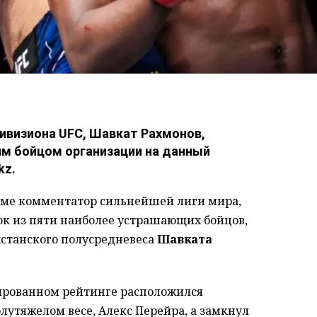
ивизиона UFC, Шавкат Рахмонов,
м бойцом организации на данный
kz.
мме комментатор сильнейшей лиги мира,
ок из пяти наиболее устрашающих бойцов,
хстанского полусредневеса
Шавката
ированном рейтинге расположился
утяжелом весе, Алекс Перейра, а замкнул