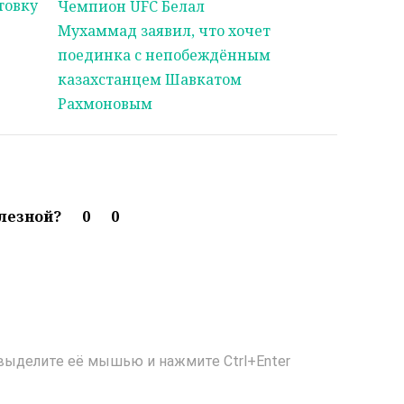
товку
Чемпион UFC Белал
Мухаммад заявил, что хочет
поединка с непобеждённым
казахстанцем Шавкатом
Рахмоновым
олезной?
0
0
выделите её мышью и нажмите Ctrl+Enter